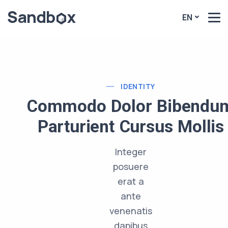
EN
IDENTITY
Commodo Dolor Bibendu
Parturient Cursus Mollis
Integer
posuere
erat a
ante
venenatis
dapibus