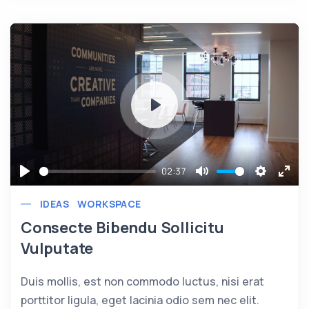
Play
02:37
Play
Mute
Settings
Ente
IDEAS
WORKSPACE
full
Consecte Bibendu Sollicitu
Vulputate
Duis mollis, est non commodo luctus, nisi erat
porttitor ligula, eget lacinia odio sem nec elit.