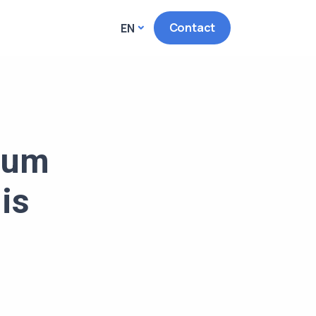
Contact
EN
dum
is